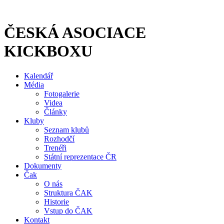
Přejít
k
obsahu
ČESKÁ ASOCIACE
KICKBOXU
Kalendář
Média
Fotogalerie
Videa
Články
Kluby
Seznam klubů
Rozhodčí
Trenéři
Státní reprezentace ČR
Dokumenty
Čak
O nás
Struktura ČAK
Historie
Vstup do ČAK
Kontakt