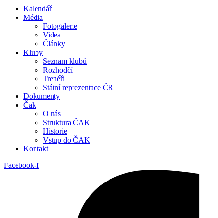
Kalendář
Média
Fotogalerie
Videa
Články
Kluby
Seznam klubů
Rozhodčí
Trenéři
Státní reprezentace ČR
Dokumenty
Čak
O nás
Struktura ČAK
Historie
Vstup do ČAK
Kontakt
Facebook-f