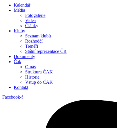
Kalendář
Média
Fotogalerie
Videa
Články
Kluby
Seznam klubů
Rozhodčí
Trenéři
Státní reprezentace ČR
Dokumenty
Čak
O nás
Struktura ČAK
Historie
Vstup do ČAK
Kontakt
Facebook-f