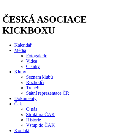
Přejít
k
obsahu
ČESKÁ ASOCIACE
KICKBOXU
Kalendář
Média
Fotogalerie
Videa
Články
Kluby
Seznam klubů
Rozhodčí
Trenéři
Státní reprezentace ČR
Dokumenty
Čak
O nás
Struktura ČAK
Historie
Vstup do ČAK
Kontakt