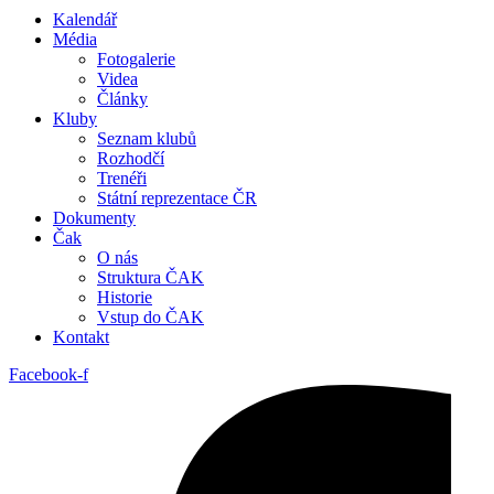
Kalendář
Média
Fotogalerie
Videa
Články
Kluby
Seznam klubů
Rozhodčí
Trenéři
Státní reprezentace ČR
Dokumenty
Čak
O nás
Struktura ČAK
Historie
Vstup do ČAK
Kontakt
Facebook-f