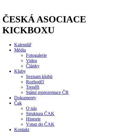
Přejít
k
obsahu
ČESKÁ ASOCIACE
KICKBOXU
Kalendář
Média
Fotogalerie
Videa
Články
Kluby
Seznam klubů
Rozhodčí
Trenéři
Státní reprezentace ČR
Dokumenty
Čak
O nás
Struktura ČAK
Historie
Vstup do ČAK
Kontakt