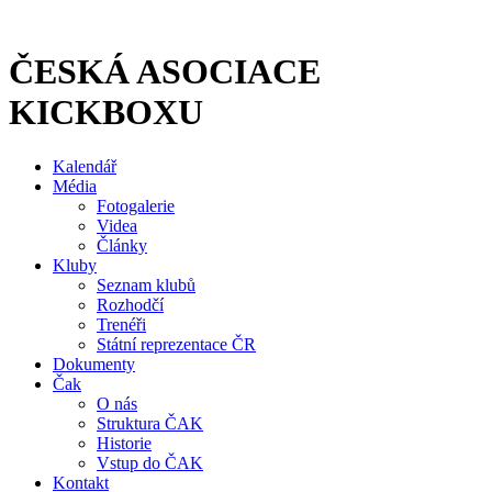
Přejít
k
obsahu
ČESKÁ ASOCIACE
KICKBOXU
Kalendář
Média
Fotogalerie
Videa
Články
Kluby
Seznam klubů
Rozhodčí
Trenéři
Státní reprezentace ČR
Dokumenty
Čak
O nás
Struktura ČAK
Historie
Vstup do ČAK
Kontakt