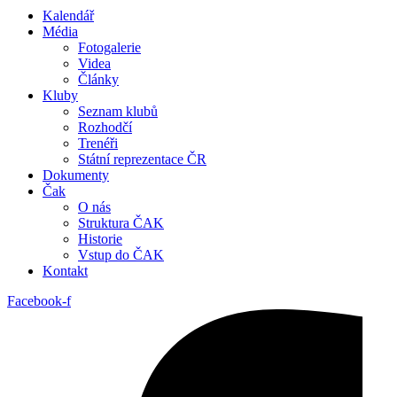
Kalendář
Média
Fotogalerie
Videa
Články
Kluby
Seznam klubů
Rozhodčí
Trenéři
Státní reprezentace ČR
Dokumenty
Čak
O nás
Struktura ČAK
Historie
Vstup do ČAK
Kontakt
Facebook-f