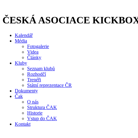
Přejít
k
obsahu
ČESKÁ ASOCIACE KICKBO
Kalendář
Média
Fotogalerie
Videa
Články
Kluby
Seznam klubů
Rozhodčí
Trenéři
Státní reprezentace ČR
Dokumenty
Čak
O nás
Struktura ČAK
Historie
Vstup do ČAK
Kontakt