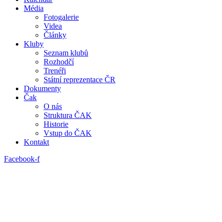
Média
Fotogalerie
Videa
Články
Kluby
Seznam klubů
Rozhodčí
Trenéři
Státní reprezentace ČR
Dokumenty
Čak
O nás
Struktura ČAK
Historie
Vstup do ČAK
Kontakt
Facebook-f