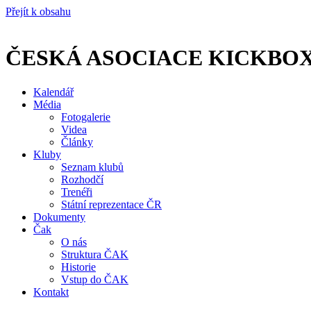
Přejít k obsahu
ČESKÁ ASOCIACE KICKBO
Kalendář
Média
Fotogalerie
Videa
Články
Kluby
Seznam klubů
Rozhodčí
Trenéři
Státní reprezentace ČR
Dokumenty
Čak
O nás
Struktura ČAK
Historie
Vstup do ČAK
Kontakt