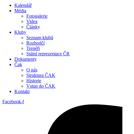
Kalendář
Média
Fotogalerie
Videa
Články
Kluby
Seznam klubů
Rozhodčí
Trenéři
Státní reprezentace ČR
Dokumenty
Čak
O nás
Struktura ČAK
Historie
Vstup do ČAK
Kontakt
Facebook-f