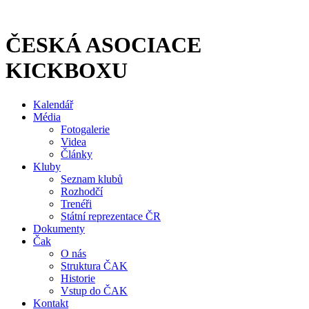
Přejít
k
obsahu
ČESKÁ ASOCIACE
KICKBOXU
Kalendář
Média
Fotogalerie
Videa
Články
Kluby
Seznam klubů
Rozhodčí
Trenéři
Státní reprezentace ČR
Dokumenty
Čak
O nás
Struktura ČAK
Historie
Vstup do ČAK
Kontakt