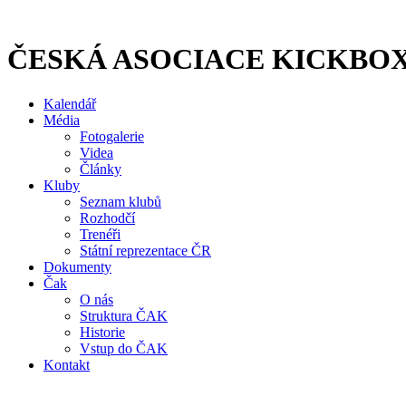
Přejít
k
obsahu
ČESKÁ ASOCIACE KICKBO
Kalendář
Média
Fotogalerie
Videa
Články
Kluby
Seznam klubů
Rozhodčí
Trenéři
Státní reprezentace ČR
Dokumenty
Čak
O nás
Struktura ČAK
Historie
Vstup do ČAK
Kontakt