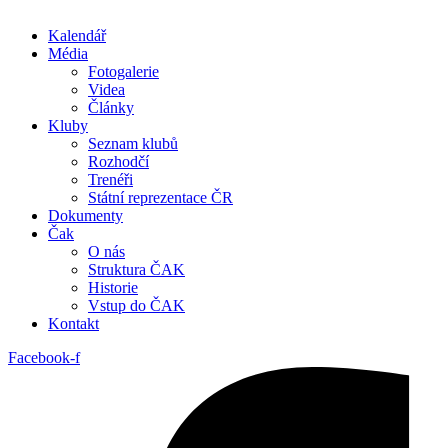
Kalendář
Média
Fotogalerie
Videa
Články
Kluby
Seznam klubů
Rozhodčí
Trenéři
Státní reprezentace ČR
Dokumenty
Čak
O nás
Struktura ČAK
Historie
Vstup do ČAK
Kontakt
Facebook-f