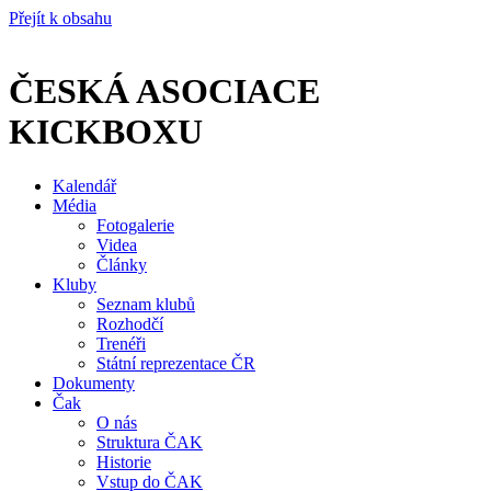
Přejít k obsahu
ČESKÁ ASOCIACE
KICKBOXU
Kalendář
Média
Fotogalerie
Videa
Články
Kluby
Seznam klubů
Rozhodčí
Trenéři
Státní reprezentace ČR
Dokumenty
Čak
O nás
Struktura ČAK
Historie
Vstup do ČAK