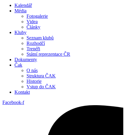
Kalendář
Média
Fotogalerie
Videa
Články
Kluby
Seznam klubů
Rozhodčí
Trenéři
Státní reprezentace ČR
Dokumenty
Čak
O nás
Struktura ČAK
Historie
Vstup do ČAK
Kontakt
Facebook-f