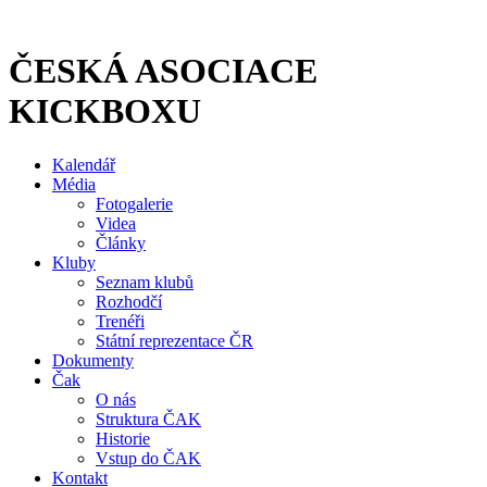
Přejít
k
obsahu
ČESKÁ ASOCIACE
KICKBOXU
Kalendář
Média
Fotogalerie
Videa
Články
Kluby
Seznam klubů
Rozhodčí
Trenéři
Státní reprezentace ČR
Dokumenty
Čak
O nás
Struktura ČAK
Historie
Vstup do ČAK
Kontakt