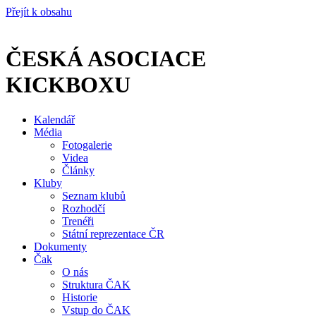
Přejít k obsahu
ČESKÁ ASOCIACE
KICKBOXU
Kalendář
Média
Fotogalerie
Videa
Články
Kluby
Seznam klubů
Rozhodčí
Trenéři
Státní reprezentace ČR
Dokumenty
Čak
O nás
Struktura ČAK
Historie
Vstup do ČAK