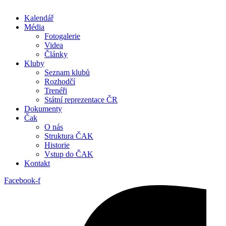
Kalendář
Média
Fotogalerie
Videa
Články
Kluby
Seznam klubů
Rozhodčí
Trenéři
Státní reprezentace ČR
Dokumenty
Čak
O nás
Struktura ČAK
Historie
Vstup do ČAK
Kontakt
Facebook-f