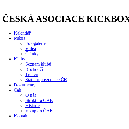
Přejít
k
obsahu
ČESKÁ ASOCIACE KICKBO
Kalendář
Média
Fotogalerie
Videa
Články
Kluby
Seznam klubů
Rozhodčí
Trenéři
Státní reprezentace ČR
Dokumenty
Čak
O nás
Struktura ČAK
Historie
Vstup do ČAK
Kontakt