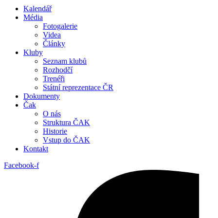
Kalendář
Média
Fotogalerie
Videa
Články
Kluby
Seznam klubů
Rozhodčí
Trenéři
Státní reprezentace ČR
Dokumenty
Čak
O nás
Struktura ČAK
Historie
Vstup do ČAK
Kontakt
Facebook-f