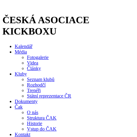
Přejít
k
obsahu
ČESKÁ ASOCIACE
KICKBOXU
Kalendář
Média
Fotogalerie
Videa
Články
Kluby
Seznam klubů
Rozhodčí
Trenéři
Státní reprezentace ČR
Dokumenty
Čak
O nás
Struktura ČAK
Historie
Vstup do ČAK
Kontakt