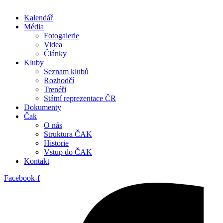
Kalendář
Média
Fotogalerie
Videa
Články
Kluby
Seznam klubů
Rozhodčí
Trenéři
Státní reprezentace ČR
Dokumenty
Čak
O nás
Struktura ČAK
Historie
Vstup do ČAK
Kontakt
Facebook-f