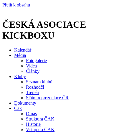
Přejít k obsahu
ČESKÁ ASOCIACE
KICKBOXU
Kalendář
Média
Fotogalerie
Videa
Články
Kluby
Seznam klubů
Rozhodčí
Trenéři
Státní reprezentace ČR
Dokumenty
Čak
O nás
Struktura ČAK
Historie
Vstup do ČAK