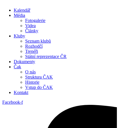
Kalendář
Média
Fotogalerie
Videa
Články
Kluby
Seznam klubů
Rozhodčí
Trenéři
Státní reprezentace ČR
Dokumenty
Čak
O nás
Struktura ČAK
Historie
Vstup do ČAK
Kontakt
Facebook-f