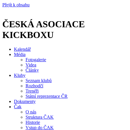
Přejít k obsahu
ČESKÁ ASOCIACE
KICKBOXU
Kalendář
Média
Fotogalerie
Videa
Články
Kluby
Seznam klubů
Rozhodčí
Trenéři
Státní reprezentace ČR
Dokumenty
Čak
O nás
Struktura ČAK
Historie
Vstup do ČAK