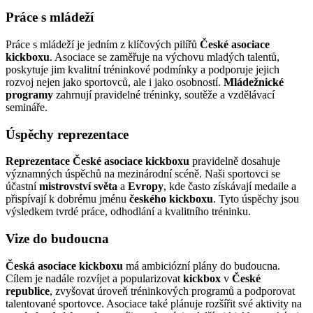
Práce s mládeží
Práce s mládeží je jedním z klíčových pilířů
České asociace
kickboxu
. Asociace se zaměřuje na výchovu mladých talentů,
poskytuje jim kvalitní tréninkové podmínky a podporuje jejich
rozvoj nejen jako sportovců, ale i jako osobností.
Mládežnické
programy
zahrnují pravidelné tréninky, soutěže a vzdělávací
semináře.
Úspěchy reprezentace
Reprezentace České asociace kickboxu
pravidelně dosahuje
významných úspěchů na mezinárodní scéně. Naši sportovci se
účastní
mistrovství světa
a
Evropy
, kde často získávají medaile a
přispívají k dobrému jménu
českého kickboxu
. Tyto úspěchy jsou
výsledkem tvrdé práce, odhodlání a kvalitního tréninku.
Vize do budoucna
Česká asociace kickboxu
má ambiciózní plány do budoucna.
Cílem je nadále rozvíjet a popularizovat
kickbox
v
České
republice
, zvyšovat úroveň tréninkových programů a podporovat
talentované sportovce. Asociace také plánuje rozšířit své aktivity na