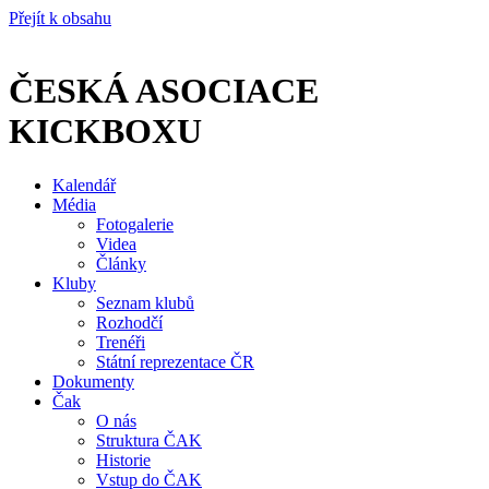
Přejít k obsahu
ČESKÁ ASOCIACE
KICKBOXU
Kalendář
Média
Fotogalerie
Videa
Články
Kluby
Seznam klubů
Rozhodčí
Trenéři
Státní reprezentace ČR
Dokumenty
Čak
O nás
Struktura ČAK
Historie
Vstup do ČAK