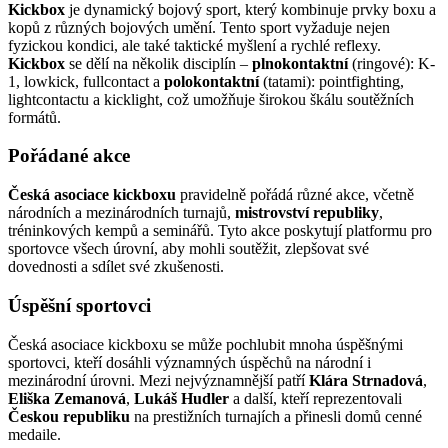
Kickbox
je dynamický bojový sport, který kombinuje prvky boxu a
kopů z různých bojových umění. Tento sport vyžaduje nejen
fyzickou kondici, ale také taktické myšlení a rychlé reflexy.
Kickbox
se dělí na několik disciplín –
plnokontaktní
(ringové): K-
1, lowkick, fullcontact a
polokontaktní
(tatami): pointfighting,
lightcontactu a kicklight, což umožňuje širokou škálu soutěžních
formátů.
Pořádané akce
Česká asociace kickboxu
pravidelně pořádá různé akce, včetně
národních a mezinárodních turnajů,
mistrovství republiky
,
tréninkových kempů a seminářů. Tyto akce poskytují platformu pro
sportovce všech úrovní, aby mohli soutěžit, zlepšovat své
dovednosti a sdílet své zkušenosti.
Úspěšní sportovci
Česká asociace kickboxu se může pochlubit mnoha úspěšnými
sportovci, kteří dosáhli významných úspěchů na národní i
mezinárodní úrovni. Mezi nejvýznamnější patří
Klára Strnadová
,
Eliška Zemanová
,
Lukáš Hudler
a další, kteří reprezentovali
Českou republiku
na prestižních turnajích a přinesli domů cenné
medaile.