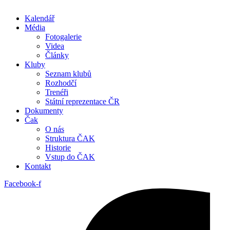
Kalendář
Média
Fotogalerie
Videa
Články
Kluby
Seznam klubů
Rozhodčí
Trenéři
Státní reprezentace ČR
Dokumenty
Čak
O nás
Struktura ČAK
Historie
Vstup do ČAK
Kontakt
Facebook-f