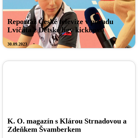
Reportáž České televize v pořadu
Lvíčata z Dětské ligy kickboxu
30.09.2023
K. O. magazín s Klárou Strnadovou a
Zdeňkem Švamberkem