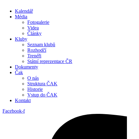
Kalendář
Média
Fotogalerie
Videa
Články
Kluby
Seznam klubů
Rozhodčí
Trenéři
Státní reprezentace ČR
Dokumenty
Čak
O nás
Struktura ČAK
Historie
Vstup do ČAK
Kontakt
Facebook-f