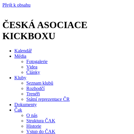
Přejít k obsahu
ČESKÁ ASOCIACE
KICKBOXU
Kalendář
Média
Fotogalerie
Videa
Články
Kluby
Seznam klubů
Rozhodčí
Trenéři
Státní reprezentace ČR
Dokumenty
Čak
O nás
Struktura ČAK
Historie
Vstup do ČAK