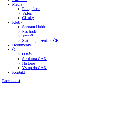
Média
Fotogalerie
Videa
Články
Kluby
Seznam klubů
Rozhodčí
Trenéři
Státní reprezentace ČR
Dokumenty
Čak
O nás
Struktura ČAK
Historie
Vstup do ČAK
Kontakt
Facebook-f