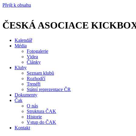
Přejít k obsahu
ČESKÁ ASOCIACE KICKBO
Kalendář
Média
Fotogalerie
Videa
Články
Kluby
Seznam klubů
Rozhodčí
Trenéři
Státní reprezentace ČR
Dokumenty
Čak
O nás
Struktura ČAK
Historie
Vstup do ČAK
Kontakt