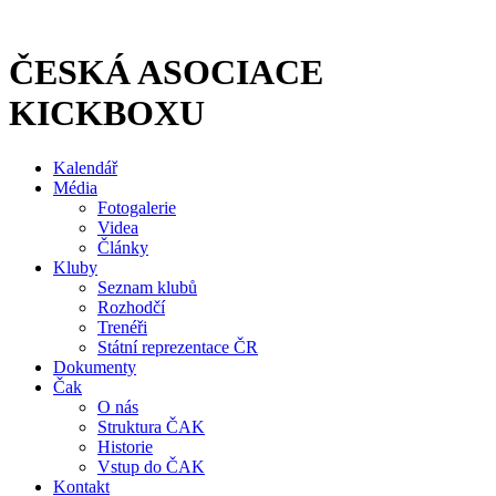
Přejít
k
obsahu
ČESKÁ ASOCIACE
KICKBOXU
Kalendář
Média
Fotogalerie
Videa
Články
Kluby
Seznam klubů
Rozhodčí
Trenéři
Státní reprezentace ČR
Dokumenty
Čak
O nás
Struktura ČAK
Historie
Vstup do ČAK
Kontakt