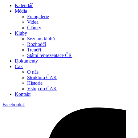
Kalendář
Média
Fotogalerie
Videa
Články
Kluby
Seznam klubů
Rozhodčí
Trenéři
Státní reprezentace ČR
Dokumenty
Čak
O nás
Struktura ČAK
Historie
Vstup do ČAK
Kontakt
Facebook-f