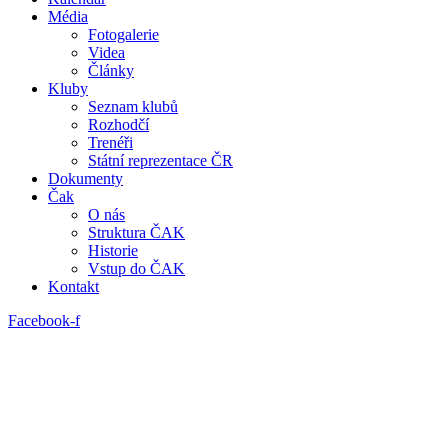
Média
Fotogalerie
Videa
Články
Kluby
Seznam klubů
Rozhodčí
Trenéři
Státní reprezentace ČR
Dokumenty
Čak
O nás
Struktura ČAK
Historie
Vstup do ČAK
Kontakt
Facebook-f