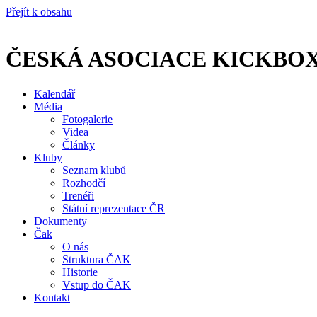
Přejít k obsahu
ČESKÁ ASOCIACE KICKBO
Kalendář
Média
Fotogalerie
Videa
Články
Kluby
Seznam klubů
Rozhodčí
Trenéři
Státní reprezentace ČR
Dokumenty
Čak
O nás
Struktura ČAK
Historie
Vstup do ČAK
Kontakt