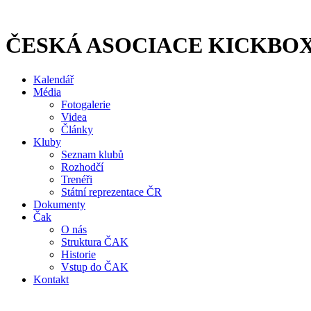
Přejít
k
obsahu
ČESKÁ ASOCIACE KICKBO
Kalendář
Média
Fotogalerie
Videa
Články
Kluby
Seznam klubů
Rozhodčí
Trenéři
Státní reprezentace ČR
Dokumenty
Čak
O nás
Struktura ČAK
Historie
Vstup do ČAK
Kontakt