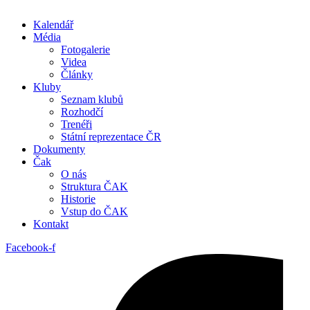
Kalendář
Média
Fotogalerie
Videa
Články
Kluby
Seznam klubů
Rozhodčí
Trenéři
Státní reprezentace ČR
Dokumenty
Čak
O nás
Struktura ČAK
Historie
Vstup do ČAK
Kontakt
Facebook-f