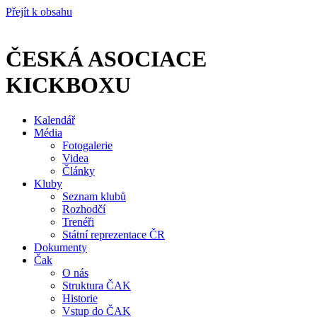
Přejít k obsahu
ČESKÁ ASOCIACE
KICKBOXU
Kalendář
Média
Fotogalerie
Videa
Články
Kluby
Seznam klubů
Rozhodčí
Trenéři
Státní reprezentace ČR
Dokumenty
Čak
O nás
Struktura ČAK
Historie
Vstup do ČAK