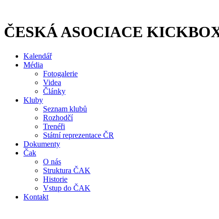
Přejít
k
obsahu
ČESKÁ ASOCIACE KICKBO
Kalendář
Média
Fotogalerie
Videa
Články
Kluby
Seznam klubů
Rozhodčí
Trenéři
Státní reprezentace ČR
Dokumenty
Čak
O nás
Struktura ČAK
Historie
Vstup do ČAK
Kontakt