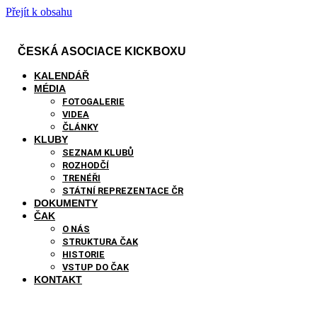
Přejít k obsahu
ČESKÁ ASOCIACE KICKBOXU
KALENDÁŘ
MÉDIA
FOTOGALERIE
VIDEA
ČLÁNKY
KLUBY
SEZNAM KLUBŮ
ROZHODČÍ
TRENÉŘI
STÁTNÍ REPREZENTACE ČR
DOKUMENTY
ČAK
O NÁS
STRUKTURA ČAK
HISTORIE
VSTUP DO ČAK
KONTAKT