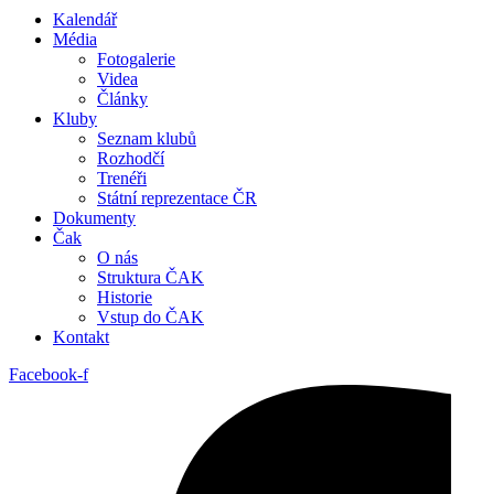
Kalendář
Média
Fotogalerie
Videa
Články
Kluby
Seznam klubů
Rozhodčí
Trenéři
Státní reprezentace ČR
Dokumenty
Čak
O nás
Struktura ČAK
Historie
Vstup do ČAK
Kontakt
Facebook-f