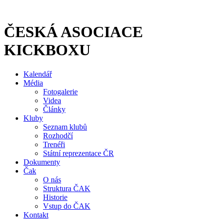
Přejít
k
obsahu
ČESKÁ ASOCIACE
KICKBOXU
Kalendář
Média
Fotogalerie
Videa
Články
Kluby
Seznam klubů
Rozhodčí
Trenéři
Státní reprezentace ČR
Dokumenty
Čak
O nás
Struktura ČAK
Historie
Vstup do ČAK
Kontakt