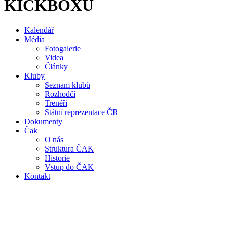
KICKBOXU
Kalendář
Média
Fotogalerie
Videa
Články
Kluby
Seznam klubů
Rozhodčí
Trenéři
Státní reprezentace ČR
Dokumenty
Čak
O nás
Struktura ČAK
Historie
Vstup do ČAK
Kontakt