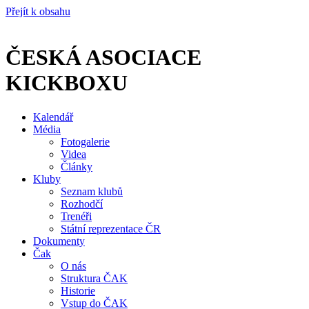
Přejít k obsahu
ČESKÁ ASOCIACE
KICKBOXU
Kalendář
Média
Fotogalerie
Videa
Články
Kluby
Seznam klubů
Rozhodčí
Trenéři
Státní reprezentace ČR
Dokumenty
Čak
O nás
Struktura ČAK
Historie
Vstup do ČAK