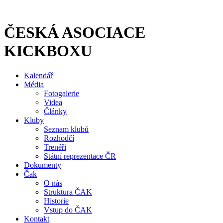
Přejít
k
obsahu
ČESKÁ ASOCIACE
KICKBOXU
Kalendář
Média
Fotogalerie
Videa
Články
Kluby
Seznam klubů
Rozhodčí
Trenéři
Státní reprezentace ČR
Dokumenty
Čak
O nás
Struktura ČAK
Historie
Vstup do ČAK
Kontakt