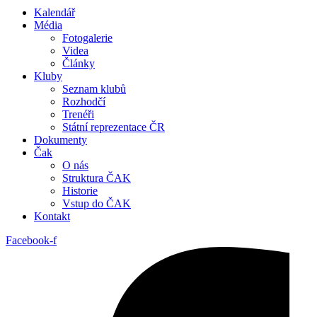
Kalendář
Média
Fotogalerie
Videa
Články
Kluby
Seznam klubů
Rozhodčí
Trenéři
Státní reprezentace ČR
Dokumenty
Čak
O nás
Struktura ČAK
Historie
Vstup do ČAK
Kontakt
Facebook-f