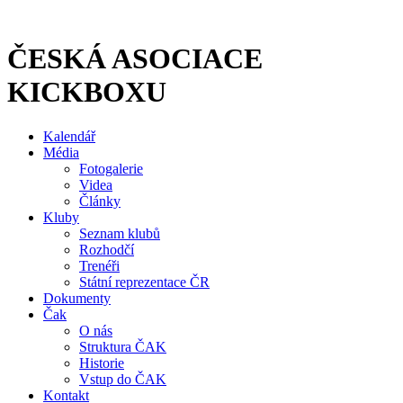
Přejít
k
obsahu
ČESKÁ ASOCIACE
KICKBOXU
Kalendář
Média
Fotogalerie
Videa
Články
Kluby
Seznam klubů
Rozhodčí
Trenéři
Státní reprezentace ČR
Dokumenty
Čak
O nás
Struktura ČAK
Historie
Vstup do ČAK
Kontakt