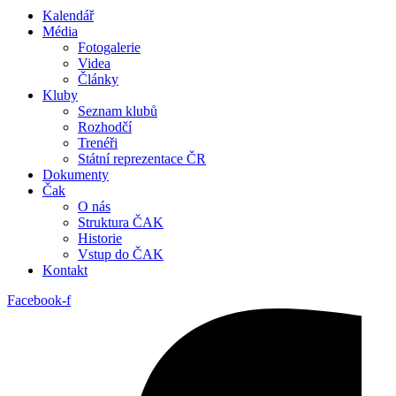
Kalendář
Média
Fotogalerie
Videa
Články
Kluby
Seznam klubů
Rozhodčí
Trenéři
Státní reprezentace ČR
Dokumenty
Čak
O nás
Struktura ČAK
Historie
Vstup do ČAK
Kontakt
Facebook-f