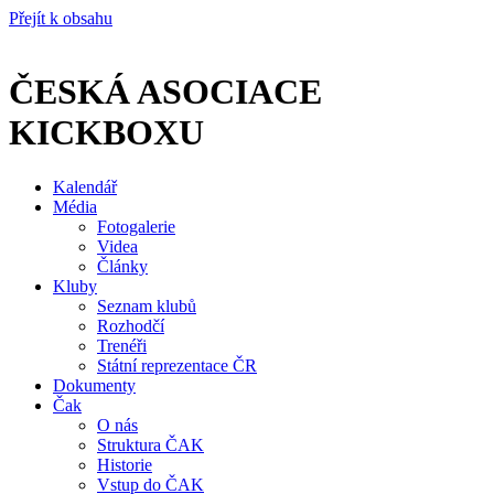
Přejít k obsahu
ČESKÁ ASOCIACE
KICKBOXU
Kalendář
Média
Fotogalerie
Videa
Články
Kluby
Seznam klubů
Rozhodčí
Trenéři
Státní reprezentace ČR
Dokumenty
Čak
O nás
Struktura ČAK
Historie
Vstup do ČAK