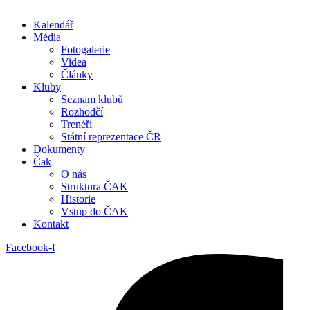
Kalendář
Média
Fotogalerie
Videa
Články
Kluby
Seznam klubů
Rozhodčí
Trenéři
Státní reprezentace ČR
Dokumenty
Čak
O nás
Struktura ČAK
Historie
Vstup do ČAK
Kontakt
Facebook-f