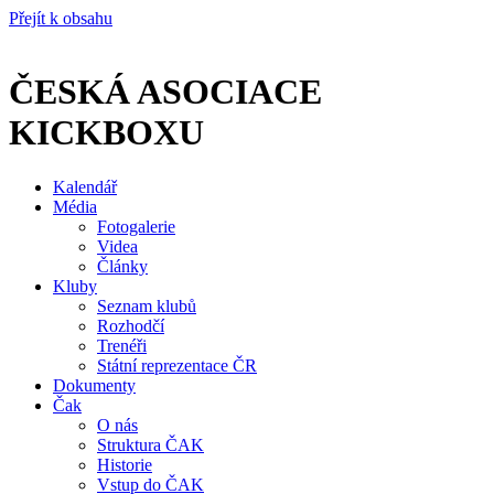
Přejít k obsahu
ČESKÁ ASOCIACE
KICKBOXU
Kalendář
Média
Fotogalerie
Videa
Články
Kluby
Seznam klubů
Rozhodčí
Trenéři
Státní reprezentace ČR
Dokumenty
Čak
O nás
Struktura ČAK
Historie
Vstup do ČAK