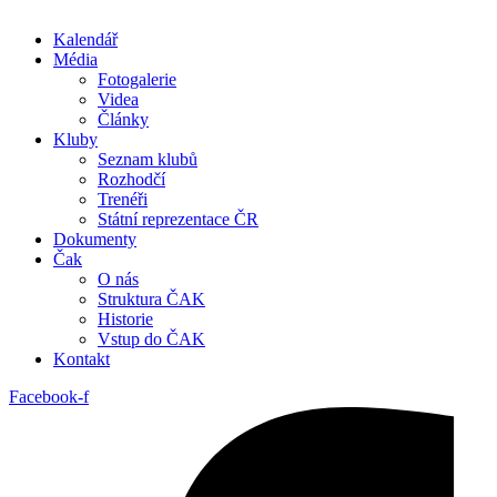
Kalendář
Média
Fotogalerie
Videa
Články
Kluby
Seznam klubů
Rozhodčí
Trenéři
Státní reprezentace ČR
Dokumenty
Čak
O nás
Struktura ČAK
Historie
Vstup do ČAK
Kontakt
Facebook-f