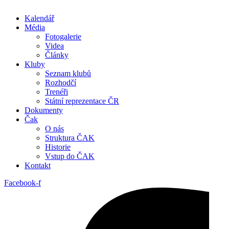
Kalendář
Média
Fotogalerie
Videa
Články
Kluby
Seznam klubů
Rozhodčí
Trenéři
Státní reprezentace ČR
Dokumenty
Čak
O nás
Struktura ČAK
Historie
Vstup do ČAK
Kontakt
Facebook-f