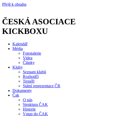
Přejít k obsahu
ČESKÁ ASOCIACE
KICKBOXU
Kalendář
Média
Fotogalerie
Videa
Články
Kluby
Seznam klubů
Rozhodčí
Trenéři
Státní reprezentace ČR
Dokumenty
Čak
O nás
Struktura ČAK
Historie
Vstup do ČAK