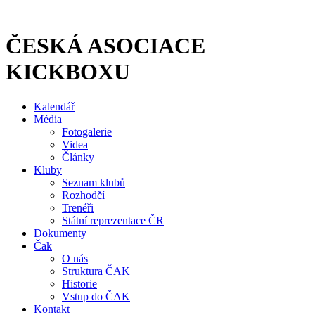
Přejít
k
obsahu
ČESKÁ ASOCIACE
KICKBOXU
Kalendář
Média
Fotogalerie
Videa
Články
Kluby
Seznam klubů
Rozhodčí
Trenéři
Státní reprezentace ČR
Dokumenty
Čak
O nás
Struktura ČAK
Historie
Vstup do ČAK
Kontakt