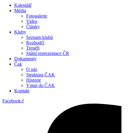
Kalendář
Média
Fotogalerie
Videa
Články
Kluby
Seznam klubů
Rozhodčí
Trenéři
Státní reprezentace ČR
Dokumenty
Čak
O nás
Struktura ČAK
Historie
Vstup do ČAK
Kontakt
Facebook-f