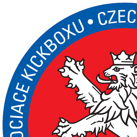
Přejít
k
obsahu