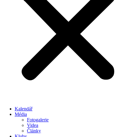
Kalendář
Média
Fotogalerie
Videa
Články
Kluby