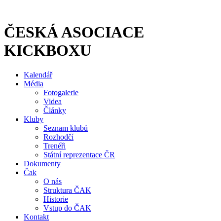
Přejít
k
obsahu
ČESKÁ ASOCIACE
KICKBOXU
Kalendář
Média
Fotogalerie
Videa
Články
Kluby
Seznam klubů
Rozhodčí
Trenéři
Státní reprezentace ČR
Dokumenty
Čak
O nás
Struktura ČAK
Historie
Vstup do ČAK
Kontakt