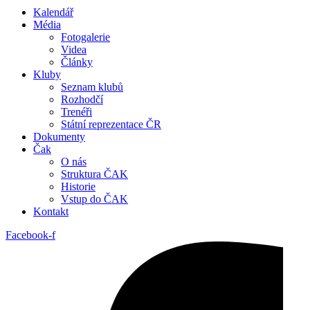
Kalendář
Média
Fotogalerie
Videa
Články
Kluby
Seznam klubů
Rozhodčí
Trenéři
Státní reprezentace ČR
Dokumenty
Čak
O nás
Struktura ČAK
Historie
Vstup do ČAK
Kontakt
Facebook-f