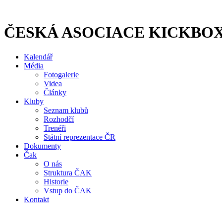
Přejít
k
obsahu
ČESKÁ ASOCIACE KICKBO
Kalendář
Média
Fotogalerie
Videa
Články
Kluby
Seznam klubů
Rozhodčí
Trenéři
Státní reprezentace ČR
Dokumenty
Čak
O nás
Struktura ČAK
Historie
Vstup do ČAK
Kontakt