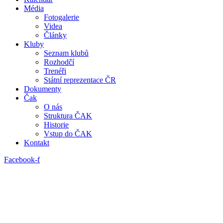
Média
Fotogalerie
Videa
Články
Kluby
Seznam klubů
Rozhodčí
Trenéři
Státní reprezentace ČR
Dokumenty
Čak
O nás
Struktura ČAK
Historie
Vstup do ČAK
Kontakt
Facebook-f