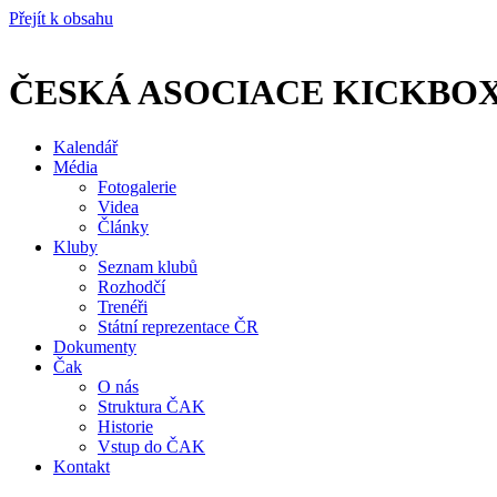
Přejít k obsahu
ČESKÁ ASOCIACE KICKBO
Kalendář
Média
Fotogalerie
Videa
Články
Kluby
Seznam klubů
Rozhodčí
Trenéři
Státní reprezentace ČR
Dokumenty
Čak
O nás
Struktura ČAK
Historie
Vstup do ČAK
Kontakt