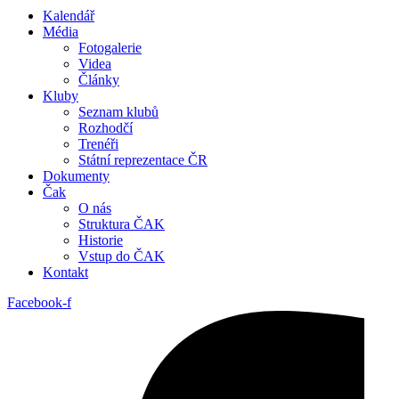
Kalendář
Média
Fotogalerie
Videa
Články
Kluby
Seznam klubů
Rozhodčí
Trenéři
Státní reprezentace ČR
Dokumenty
Čak
O nás
Struktura ČAK
Historie
Vstup do ČAK
Kontakt
Facebook-f