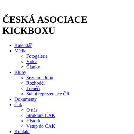
Přejít
k
obsahu
ČESKÁ ASOCIACE
KICKBOXU
Kalendář
Média
Fotogalerie
Videa
Články
Kluby
Seznam klubů
Rozhodčí
Trenéři
Státní reprezentace ČR
Dokumenty
Čak
O nás
Struktura ČAK
Historie
Vstup do ČAK
Kontakt