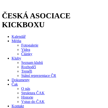
Přejít
k
obsahu
ČESKÁ ASOCIACE
KICKBOXU
Kalendář
Média
Fotogalerie
Videa
Články
Kluby
Seznam klubů
Rozhodčí
Trenéři
Státní reprezentace ČR
Dokumenty
Čak
O nás
Struktura ČAK
Historie
Vstup do ČAK
Kontakt