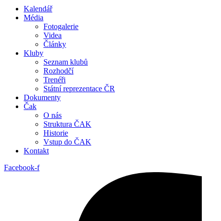
Kalendář
Média
Fotogalerie
Videa
Články
Kluby
Seznam klubů
Rozhodčí
Trenéři
Státní reprezentace ČR
Dokumenty
Čak
O nás
Struktura ČAK
Historie
Vstup do ČAK
Kontakt
Facebook-f