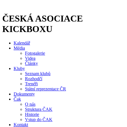
Přejít
k
obsahu
ČESKÁ ASOCIACE
KICKBOXU
Kalendář
Média
Fotogalerie
Videa
Články
Kluby
Seznam klubů
Rozhodčí
Trenéři
Státní reprezentace ČR
Dokumenty
Čak
O nás
Struktura ČAK
Historie
Vstup do ČAK
Kontakt