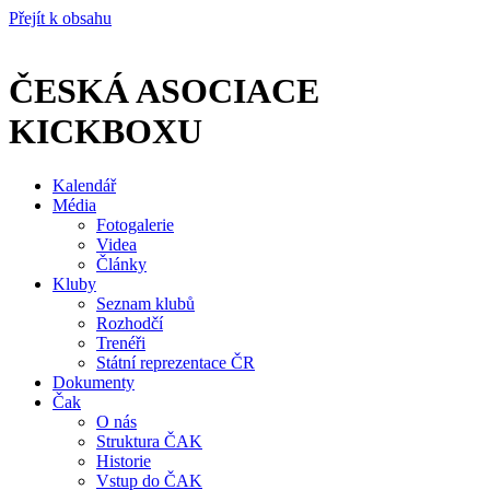
Přejít k obsahu
ČESKÁ ASOCIACE
KICKBOXU
Kalendář
Média
Fotogalerie
Videa
Články
Kluby
Seznam klubů
Rozhodčí
Trenéři
Státní reprezentace ČR
Dokumenty
Čak
O nás
Struktura ČAK
Historie
Vstup do ČAK