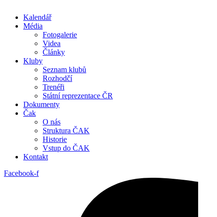
Kalendář
Média
Fotogalerie
Videa
Články
Kluby
Seznam klubů
Rozhodčí
Trenéři
Státní reprezentace ČR
Dokumenty
Čak
O nás
Struktura ČAK
Historie
Vstup do ČAK
Kontakt
Facebook-f