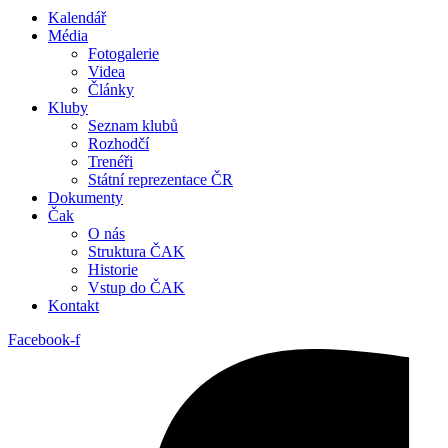
Kalendář
Média
Fotogalerie
Videa
Články
Kluby
Seznam klubů
Rozhodčí
Trenéři
Státní reprezentace ČR
Dokumenty
Čak
O nás
Struktura ČAK
Historie
Vstup do ČAK
Kontakt
Facebook-f