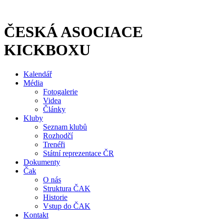
Přejít
k
obsahu
ČESKÁ ASOCIACE
KICKBOXU
Kalendář
Média
Fotogalerie
Videa
Články
Kluby
Seznam klubů
Rozhodčí
Trenéři
Státní reprezentace ČR
Dokumenty
Čak
O nás
Struktura ČAK
Historie
Vstup do ČAK
Kontakt