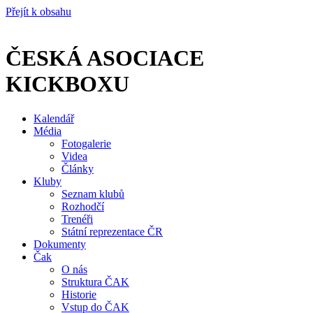
Přejít k obsahu
ČESKÁ ASOCIACE
KICKBOXU
Kalendář
Média
Fotogalerie
Videa
Články
Kluby
Seznam klubů
Rozhodčí
Trenéři
Státní reprezentace ČR
Dokumenty
Čak
O nás
Struktura ČAK
Historie
Vstup do ČAK