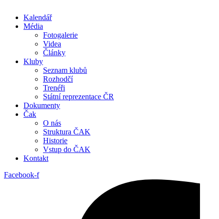
Kalendář
Média
Fotogalerie
Videa
Články
Kluby
Seznam klubů
Rozhodčí
Trenéři
Státní reprezentace ČR
Dokumenty
Čak
O nás
Struktura ČAK
Historie
Vstup do ČAK
Kontakt
Facebook-f