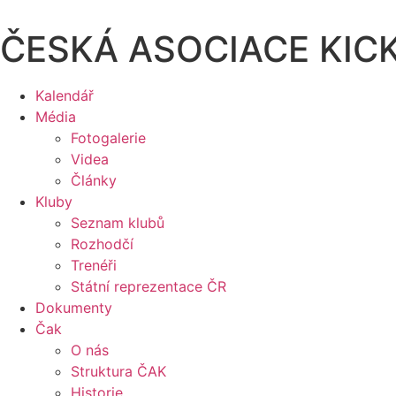
Přejít
k
ČESKÁ ASOCIACE KIC
obsahu
Kalendář
Média
Fotogalerie
Videa
Články
Kluby
Seznam klubů
Rozhodčí
Trenéři
Státní reprezentace ČR
Dokumenty
Čak
O nás
Struktura ČAK
Historie