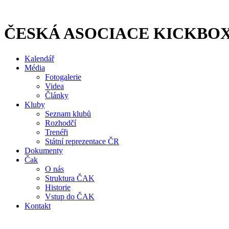
Přejít
k
obsahu
ČESKÁ ASOCIACE KICKBO
Kalendář
Média
Fotogalerie
Videa
Články
Kluby
Seznam klubů
Rozhodčí
Trenéři
Státní reprezentace ČR
Dokumenty
Čak
O nás
Struktura ČAK
Historie
Vstup do ČAK
Kontakt