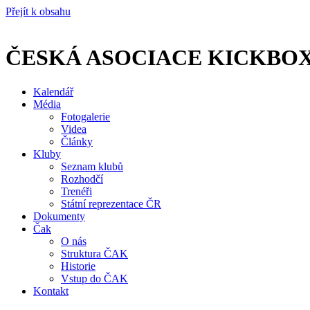
Přejít k obsahu
ČESKÁ ASOCIACE KICKBO
Kalendář
Média
Fotogalerie
Videa
Články
Kluby
Seznam klubů
Rozhodčí
Trenéři
Státní reprezentace ČR
Dokumenty
Čak
O nás
Struktura ČAK
Historie
Vstup do ČAK
Kontakt