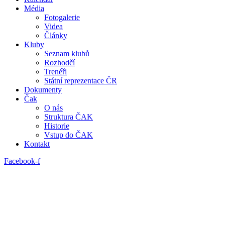
Média
Fotogalerie
Videa
Články
Kluby
Seznam klubů
Rozhodčí
Trenéři
Státní reprezentace ČR
Dokumenty
Čak
O nás
Struktura ČAK
Historie
Vstup do ČAK
Kontakt
Facebook-f