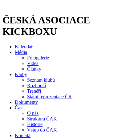
Přejít
k
obsahu
ČESKÁ ASOCIACE
KICKBOXU
Kalendář
Média
Fotogalerie
Videa
Články
Kluby
Seznam klubů
Rozhodčí
Trenéři
Státní reprezentace ČR
Dokumenty
Čak
O nás
Struktura ČAK
Historie
Vstup do ČAK
Kontakt