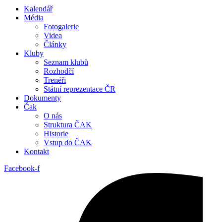
Kalendář
Média
Fotogalerie
Videa
Články
Kluby
Seznam klubů
Rozhodčí
Trenéři
Státní reprezentace ČR
Dokumenty
Čak
O nás
Struktura ČAK
Historie
Vstup do ČAK
Kontakt
Facebook-f