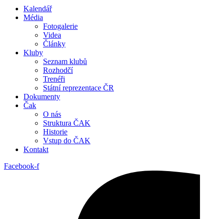
Kalendář
Média
Fotogalerie
Videa
Články
Kluby
Seznam klubů
Rozhodčí
Trenéři
Státní reprezentace ČR
Dokumenty
Čak
O nás
Struktura ČAK
Historie
Vstup do ČAK
Kontakt
Facebook-f