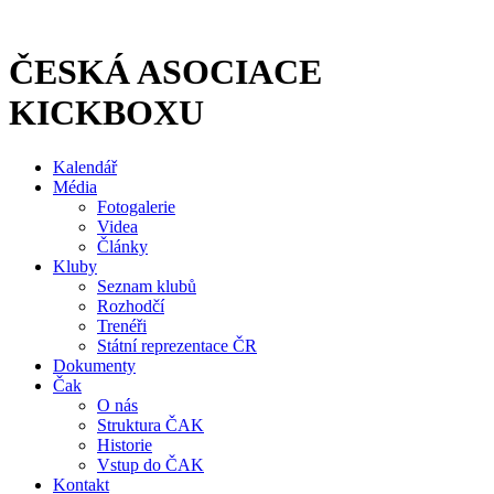
Přejít
k
obsahu
ČESKÁ ASOCIACE
KICKBOXU
Kalendář
Média
Fotogalerie
Videa
Články
Kluby
Seznam klubů
Rozhodčí
Trenéři
Státní reprezentace ČR
Dokumenty
Čak
O nás
Struktura ČAK
Historie
Vstup do ČAK
Kontakt