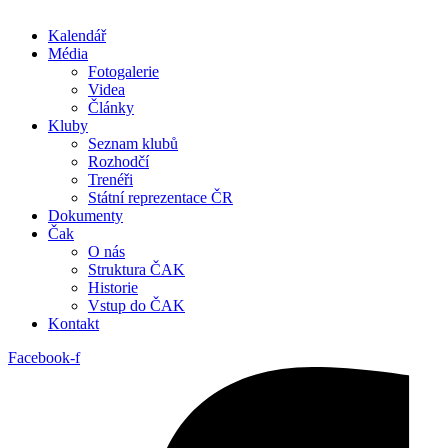
Kalendář
Média
Fotogalerie
Videa
Články
Kluby
Seznam klubů
Rozhodčí
Trenéři
Státní reprezentace ČR
Dokumenty
Čak
O nás
Struktura ČAK
Historie
Vstup do ČAK
Kontakt
Facebook-f