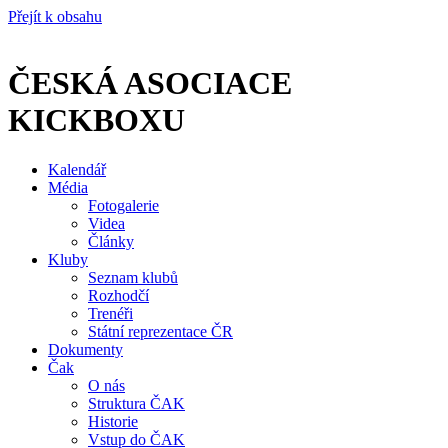
Přejít k obsahu
ČESKÁ ASOCIACE
KICKBOXU
Kalendář
Média
Fotogalerie
Videa
Články
Kluby
Seznam klubů
Rozhodčí
Trenéři
Státní reprezentace ČR
Dokumenty
Čak
O nás
Struktura ČAK
Historie
Vstup do ČAK