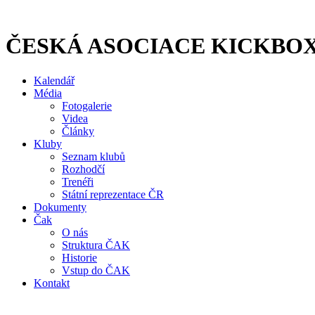
Přejít
k
obsahu
ČESKÁ ASOCIACE KICKBO
Kalendář
Média
Fotogalerie
Videa
Články
Kluby
Seznam klubů
Rozhodčí
Trenéři
Státní reprezentace ČR
Dokumenty
Čak
O nás
Struktura ČAK
Historie
Vstup do ČAK
Kontakt